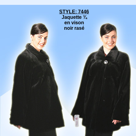
STYLE: 7446
Jaquette
¾
en vison
noir rasé