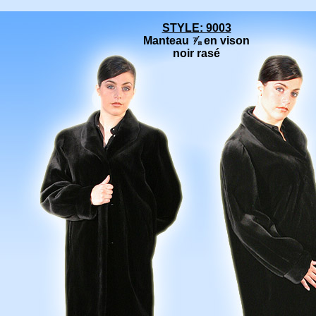
STYLE: 9003
Manteau ⅞
en vison
noir rasé