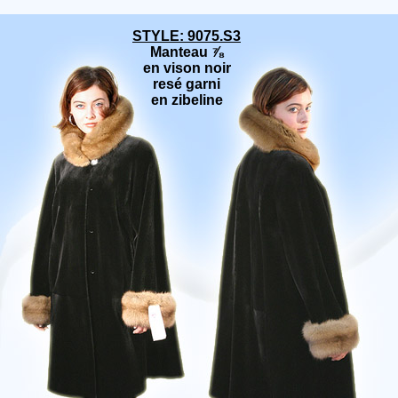
STYLE: 9075.S3
Manteau ⅞
en vison noir
resé garni
en zibeline