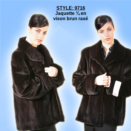
STYLE: 9716
Jaquette ¾ en
vison brun ra
sé