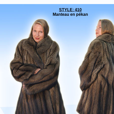
STYLE: 410
Manteau en
pékan